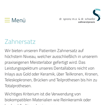
Menü
Leistungen
Zahnersatz
Zahnerhaltung
Zahnersatz
Zahnästhetik
Wir bieten unseren Patienten Zahnersatz auf
Implantologie
Parodontologie
Chirurgie
Endodontie
höchstem Niveau, welcher ausschließlich in unserem
Kiefergelenkserkrankungen / CMD
Prophylaxe
praxiseigenen Meisterlabor gefertigt wird. Das
Lachgassedierung
Leistungsspektrum unseres Dentallabors reicht von
Inlays aus Gold oder Keramik, über Teilkronen, Kronen,
Zahnärzte
Teleskopkronen, Brücken und Teilprothesen bis hin zu
Totalprothesen.
Team
Wichtiges Kriterium ist die Verwendung von
Jobs
biokompatiblen Materialien wie Reinkeramik oder